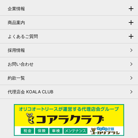
企業情報
トップメッセージ
商品案内
会社概要
オートリースとは
よくあるご質問
基本理念
残存価格の設定
オートリースについて
採用情報
お客さま本位の基本方針
リース契約満了時の手続き
メンテナンスについて
人権基本方針
お問い合わせ
オートリースのメリット
車検について
環境基本方針
約款一覧
変更について
サステナビリティに配慮した調達方針
書類について
代理店会 KOALA CLUB
個人情報保護方針
お支払いについて
リスク管理基本方針
契約期間中について
女性活躍推進について
契約終了後について
マネー・ローンダリング、
テロ資金供与および
拡散金融防止
のための
基本方針
税金・保険について