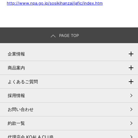
http://www.npa.go.jp/sosikihanzai/jafic/index.htm
PAGE TOP
企業情報
トップメッセージ
商品案内
会社概要
オートリースとは
よくあるご質問
基本理念
残存価格の設定
オートリースについて
採用情報
お客さま本位の基本方針
リース契約満了時の手続き
メンテナンスについて
人権基本方針
お問い合わせ
オートリースのメリット
車検について
環境基本方針
約款一覧
変更について
サステナビリティに配慮した調達方針
書類について
代理店会 KOALA CLUB