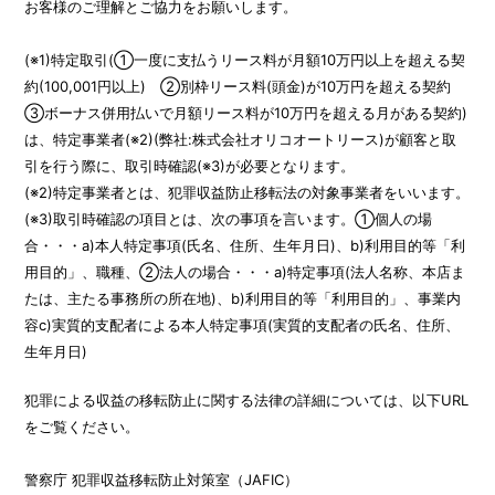
お客様のご理解とご協力をお願いします。
(※1)特定取引(①一度に支払うリース料が月額10万円以上を超える契
約(100,001円以上) ②別枠リース料(頭金)が10万円を超える契約
③ボーナス併用払いで月額リース料が10万円を超える月がある契約)
は、特定事業者(※2)(弊社:株式会社オリコオートリース)が顧客と取
引を行う際に、取引時確認(※3)が必要となります。
(※2)特定事業者とは、犯罪収益防止移転法の対象事業者をいいます。
(※3)取引時確認の項目とは、次の事項を言います。①個人の場
合・・・a)本人特定事項(氏名、住所、生年月日)、b)利用目的等「利
用目的」、職種、②法人の場合・・・a)特定事項(法人名称、本店ま
たは、主たる事務所の所在地)、b)利用目的等「利用目的」、事業内
容c)実質的支配者による本人特定事項(実質的支配者の氏名、住所、
生年月日)
犯罪による収益の移転防止に関する法律の詳細については、以下URL
をご覧ください。
警察庁 犯罪収益移転防止対策室（JAFIC）