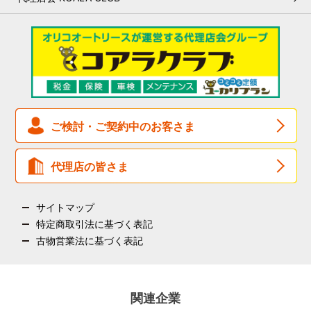
個人情報保護方針
お支払いについて
リスク管理基本方針
契約期間中について
女性活躍推進について
契約終了後について
マネー・ローンダリング、
テロ資金供与および
拡散金融防止
のための
基本方針
税金・保険について
反社会的勢力に対する
基本方針
ご検討・ご契約中のお客さま
健康経営基本方針
組織図
代理店の皆さま
サイトマップ
特定商取引法に基づく表記
古物営業法に基づく表記
関連企業